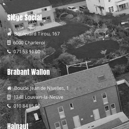
Siège Social
Boulevard Tirou, 167
6000 Charleroi
071 53 91 00
Brabant Wallon
Boucle Jean de Nivelles, 1
1348 Louvain-la-Neuve
010 84 85 50
Hainaut