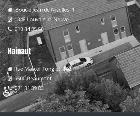
Boucle Jean de Nivelles, 1
1348 Louvain-la-Neuve
010 84 85 50
Hainaut
​Rue Marcel Tonglet, 142
6500 Beaumont
♿
071 31 89 83
© 2026
Notre Maison