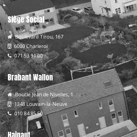
Siège Social
Boulevard Tirou, 167
6000 Charleroi
071 53 91 00
Brabant Wallon
Boucle Jean de Nivelles, 1
1348 Louvain-la-Neuve
010 84 85 50
Hainaut