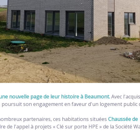
 une nouvelle page de leur histoire à Beaumont.
Avec l'acqui
oursuit son engagement en faveur d'un logement public de 
ombreux partenaires, ces habitations situées
Chaussée de 
re de l'appel à projets « Clé sur porte HPE » de la Société