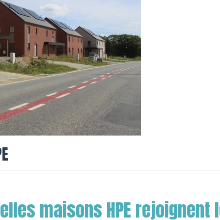
PE
elles maisons HPE rejoignent l